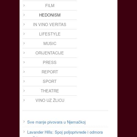
FILM
HEDONISM
IN VINO VERITAS
LIFESTYLE
MUSIC
ORIJENTACIJE
PRESS
REPORT
SPORT
THEATRE
VINO UZ ŽLICU
Sve manje pivovara u Njemačkoj
Lavander Hills: Spoj poljoprivrede i odmora