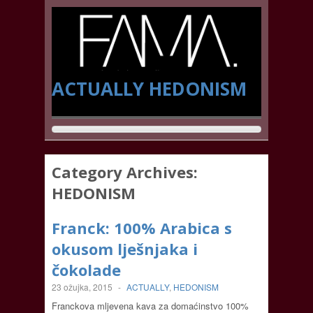
ACTUALLY
HEDONISM
Category Archives:
HEDONISM
Franck: 100% Arabica s
okusom lješnjaka i
čokolade
23 ožujka, 2015
-
ACTUALLY
,
HEDONISM
Franckova mljevena kava za domaćinstvo 100%