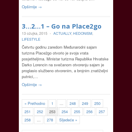
Opširnije →
3…2…1 – Go na Place2go
13 ožujka, 2015
-
ACTUALLY
,
HEDONISM
,
LIFESTYLE
Četvrtu godinu zaredom Međunarodni sajam
turizma Place2go otvorio je svoja vrata
posjetiteljima. Ministar turizma Republike Hrvatske
Darko Lorencin na svečanom otvorenju sajam je
proglasio službeno otvorenim, a brojnim znatiželjni
putnici,…
Opširnije →
« Prethodno
1
…
248
249
250
251
252
253
254
255
256
257
258
…
278
Sljedeće »