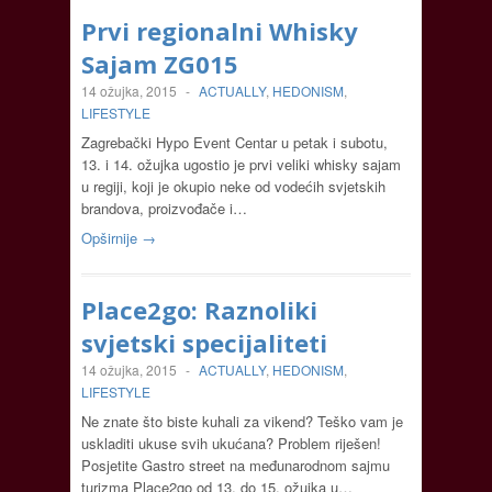
Prvi regionalni Whisky
Sajam ZG015
14 ožujka, 2015
-
ACTUALLY
,
HEDONISM
,
LIFESTYLE
Zagrebački Hypo Event Centar u petak i subotu,
13. i 14. ožujka ugostio je prvi veliki whisky sajam
u regiji, koji je okupio neke od vodećih svjetskih
brandova, proizvođače i…
Opširnije →
Place2go: Raznoliki
svjetski specijaliteti
14 ožujka, 2015
-
ACTUALLY
,
HEDONISM
,
LIFESTYLE
Ne znate što biste kuhali za vikend? Teško vam je
uskladiti ukuse svih ukućana? Problem riješen!
Posjetite Gastro street na međunarodnom sajmu
turizma Place2go od 13. do 15. ožujka u…