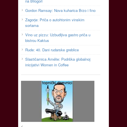
na Bilogori
Gordon Ramsay: Nova kuharica Brzo i fino
Zagorje: Priča o autohtonim vinskim
sortama
Vino uz pizzu: Uzbudljiva gastro priča u
bistrou Kaktus
Rude: 40. Dani rudarske greblice
Slastičarnica Amélie: Podrška globalnoj
inicijativi Women in Coffee
<