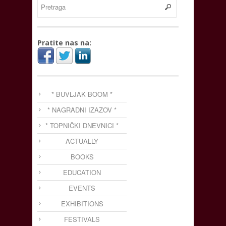
Pratite nas na:
* BUVLJAK BOOM *
* NAGRADNI IZAZOV *
* TOPNIČKI DNEVNICI *
ACTUALLY
BOOKS
EDUCATION
EVENTS
EXHIBITIONS
FESTIVALS