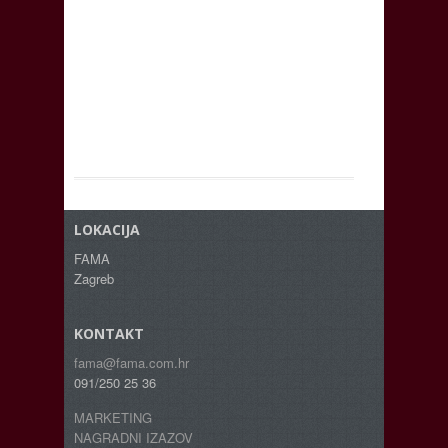
LOKACIJA
FAMA
Zagreb
KONTAKT
fama@fama.com.hr
091/250 25 36
MARKETING
NAGRADNI IZAZOV