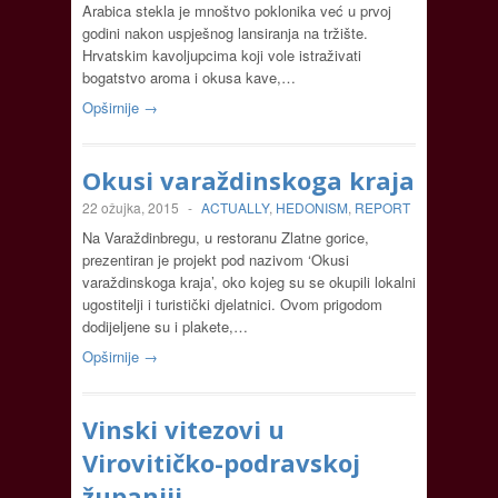
Arabica stekla je mnoštvo poklonika već u prvoj
godini nakon uspješnog lansiranja na tržište.
Hrvatskim kavoljupcima koji vole istraživati
bogatstvo aroma i okusa kave,…
Opširnije →
Okusi varaždinskoga kraja
22 ožujka, 2015
-
ACTUALLY
,
HEDONISM
,
REPORT
Na Varaždinbregu, u restoranu Zlatne gorice,
prezentiran je projekt pod nazivom ‘Okusi
varaždinskoga kraja’, oko kojeg su se okupili lokalni
ugostitelji i turistički djelatnici. Ovom prigodom
dodijeljene su i plakete,…
Opširnije →
Vinski vitezovi u
Virovitičko-podravskoj
županiji