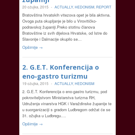
20 ožujka, 2015
-
ACTUALLY
,
HEDONISM
,
REPORT
Bratovština hrvatskih vitezova opet je bila aktivna.
Ovoga puta okupljanje je bilo u Virovitičko-
podravskoj županiji.Preko stotinu članova
Bratovštine iz svih dijelova Hrvatske, od Istre do
Slavonije i Dalmacije okupilo se…
Opširnije →
2. G.E.T. Konferencija o
eno-gastro turizmu
19 ožujka, 2015
-
ACTUALLY
,
HEDONISM
2. G.E.T. Konferencija o eno-gastro turizmu, pod
pokroviteljstvom Ministarstva turizma RH,
Udruženja vinarstva HGK i Varaždinske županije te
u suorganizaciji s gradom Ludbregom održat će se
31. ožujka u Ludbregu….
Opširnije →