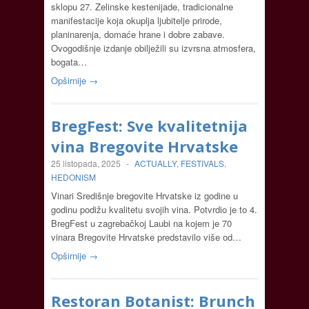
sklopu 27. Zelinske kestenijade, tradicionalne
manifestacije koja okuplja ljubitelje prirode,
planinarenja, domaće hrane i dobre zabave.
Ovogodišnje izdanje obilježili su izvrsna atmosfera,
bogata…
Opširnije →
BregFest: Sve kvalitetnija
vina Bregovite Hrvatske
25 listopada, 2025
-
ACTUALLY
,
FESTIVALS
,
HEDONISM
Vinari Središnje bregovite Hrvatske iz godine u
godinu podižu kvalitetu svojih vina. Potvrdio je to 4.
BregFest u zagrebačkoj Laubi na kojem je 70
vinara Bregovite Hrvatske predstavilo više od…
Opširnije →
Restoran Botanist: Brunch