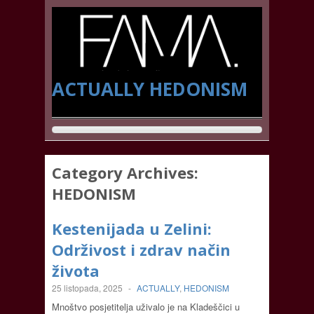
ACTUALLY
HEDONISM
Category Archives:
HEDONISM
Kestenijada u Zelini:
Održivost i zdrav način
života
25 listopada, 2025
-
ACTUALLY
,
HEDONISM
Mnoštvo posjetitelja uživalo je na Kladeščici u