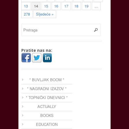
13
14
15
16
17
18
19
…
278
Sljedeće »
Pratite nas na:
* BUVLJAK BOOM *
* NAGRADNI IZAZOV *
* TOPNIČKI DNEVNICI *
ACTUALLY
BOOKS
EDUCATION