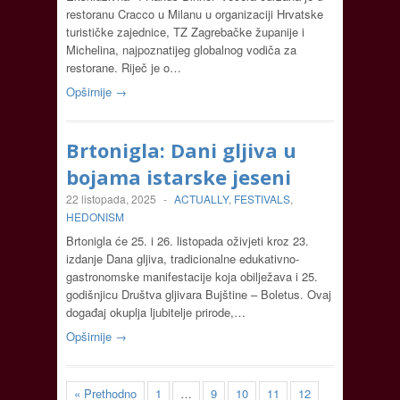
restoranu Cracco u Milanu u organizaciji Hrvatske
turističke zajednice, TZ Zagrebačke županije i
Michelina, najpoznatijeg globalnog vodiča za
restorane. Riječ je o…
Opširnije →
Brtonigla: Dani gljiva u
bojama istarske jeseni
22 listopada, 2025
-
ACTUALLY
,
FESTIVALS
,
HEDONISM
Brtonigla će 25. i 26. listopada oživjeti kroz 23.
izdanje Dana gljiva, tradicionalne edukativno-
gastronomske manifestacije koja obilježava i 25.
godišnjicu Društva gljivara Bujštine – Boletus. Ovaj
događaj okuplja ljubitelje prirode,…
Opširnije →
« Prethodno
1
…
9
10
11
12