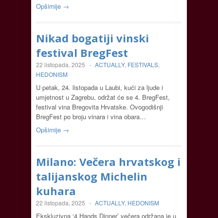
Opširnije →
Nikad bogatiji vinski
festival BregFest
22 listopada, 2025
-
ACTUALLY
,
FESTIVALS
,
HEDONISM
U petak, 24. listopada u Laubi, kući za ljude i
umjetnost u Zagrebu, održat će se 4. BregFest,
festival vina Bregovita Hrvatske. Ovogodišnji
BregFest po broju vinara i vina obara…
Opširnije →
Milano: Večera hrvatskog i
talijanskog Michelin
kuhara
22 listopada, 2025
-
ACTUALLY
,
HEDONISM
Ekskluzivna ‘4 Hands Dinner’ večera održana je u