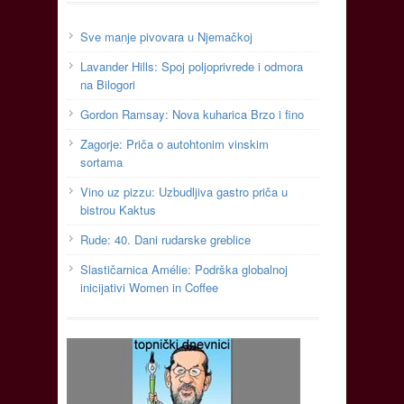
Sve manje pivovara u Njemačkoj
Lavander Hills: Spoj poljoprivrede i odmora
na Bilogori
Gordon Ramsay: Nova kuharica Brzo i fino
Zagorje: Priča o autohtonim vinskim
sortama
Vino uz pizzu: Uzbudljiva gastro priča u
bistrou Kaktus
Rude: 40. Dani rudarske greblice
Slastičarnica Amélie: Podrška globalnoj
inicijativi Women in Coffee