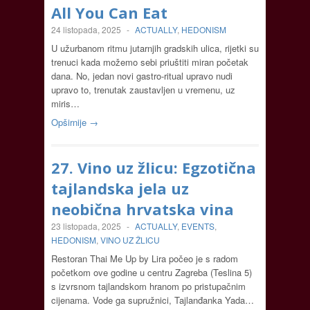
All You Can Eat
24 listopada, 2025
-
ACTUALLY
,
HEDONISM
U užurbanom ritmu jutarnjih gradskih ulica, rijetki su
trenuci kada možemo sebi priuštiti miran početak
dana. No, jedan novi gastro-ritual upravo nudi
upravo to, trenutak zaustavljen u vremenu, uz
miris…
Opširnije →
27. Vino uz žlicu: Egzotična
tajlandska jela uz
neobična hrvatska vina
23 listopada, 2025
-
ACTUALLY
,
EVENTS
,
HEDONISM
,
VINO UZ ŽLICU
Restoran Thai Me Up by Lira počeo je s radom
početkom ove godine u centru Zagreba (Teslina 5)
s izvrsnom tajlandskom hranom po pristupačnim
cijenama. Vode ga supružnici, Tajlanđanka Yada…